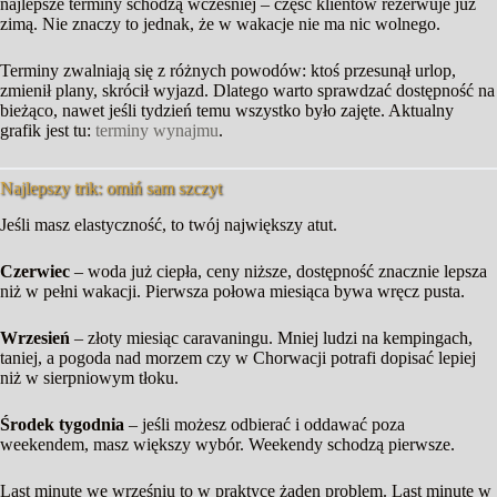
najlepsze terminy schodzą wcześniej – część klientów rezerwuje już
zimą. Nie znaczy to jednak, że w wakacje nie ma nic wolnego.
Terminy zwalniają się z różnych powodów: ktoś przesunął urlop,
zmienił plany, skrócił wyjazd. Dlatego warto sprawdzać dostępność na
bieżąco, nawet jeśli tydzień temu wszystko było zajęte. Aktualny
grafik jest tu:
terminy wynajmu
.
Najlepszy trik: omiń sam szczyt
Jeśli masz elastyczność, to twój największy atut.
Czerwiec
– woda już ciepła, ceny niższe, dostępność znacznie lepsza
niż w pełni wakacji. Pierwsza połowa miesiąca bywa wręcz pusta.
Wrzesień
– złoty miesiąc caravaningu. Mniej ludzi na kempingach,
taniej, a pogoda nad morzem czy w Chorwacji potrafi dopisać lepiej
niż w sierpniowym tłoku.
Środek tygodnia
– jeśli możesz odbierać i oddawać poza
weekendem, masz większy wybór. Weekendy schodzą pierwsze.
Last minute we wrześniu to w praktyce żaden problem. Last minute w