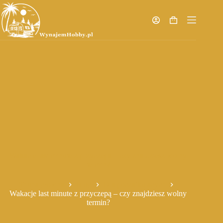
Przejdź
do
treści
Koszyk
Wakacje last minute z przyczepą – czy znajdziesz wolny
termin?
Strona główna
Blog
Dla początkujących
Wakacje last minute z przyczepą – czy znajdziesz wolny
termin?