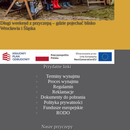
Długi weekend z przyczepą – gdzie pojechać blisko
Wrocławia i Śląska
Przydatne linki
Terminy wynajmu
Proces wynajmu
Regulamin
Reklamacje
Dokumenty do pobrania
Polityka prywatności
Fundusze europejskie
RODO
Nasze przyczepy