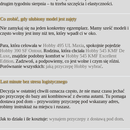
drugim tygodniu sierpnia – tu trzeba szczęścia i elastyczności.
Co zrobić, gdy ulubiony model jest zajęty
Nie zamykaj się na jeden konkretny egzemplarz. Mamy sześć modeli i
często wolny jest inny niż ten, który wpadł ci w oko.
Para, która celowała w
Hobby 495 UL Maxia
, spokojnie pojedzie
Hobby 390 SF Ontour
. Rodzina, która chciała
Hobby 545 KMF De
Luxe
, znajdzie podobny komfort w
Hobby 545 KMF Excellent
Edition
. Zadzwoń, a podpowiemy, co jest wolne i czym się różni.
Porównanie wszystkich:
jaką przyczepę Hobby wybrać
.
Last minute bez stresu logistycznego
Decyzja w ostatniej chwili oznacza często, że nie masz czasu jechać
po przyczepę do bazy ani kombinować z dwoma autami. Tu pomaga
dostawa pod dom – przywozimy przyczepę pod wskazany adres,
robimy instruktaż na miejscu i ruszasz.
Jak to działa i ile kosztuje:
wynajem przyczepy z dostawą pod dom
.