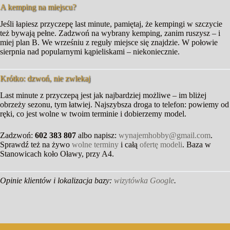
A kemping na miejscu?
Jeśli łapiesz przyczepę last minute, pamiętaj, że kempingi w szczycie
też bywają pełne. Zadzwoń na wybrany kemping, zanim ruszysz – i
miej plan B. We wrześniu z reguły miejsce się znajdzie. W połowie
sierpnia nad popularnymi kąpieliskami – niekoniecznie.
Krótko: dzwoń, nie zwlekaj
Last minute z przyczepą jest jak najbardziej możliwe – im bliżej
obrzeży sezonu, tym łatwiej. Najszybsza droga to telefon: powiemy od
ręki, co jest wolne w twoim terminie i dobierzemy model.
Zadzwoń:
602 383 807
albo napisz:
wynajemhobby@gmail.com
.
Sprawdź też na żywo
wolne terminy
i całą
ofertę modeli
. Baza w
Stanowicach koło Oławy, przy A4.
Opinie klientów i lokalizacja bazy:
wizytówka Google
.