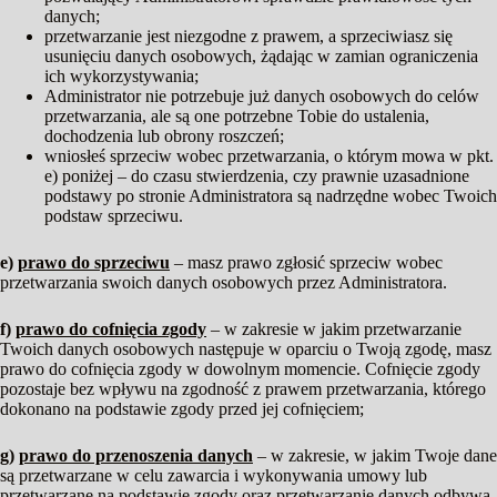
danych;
przetwarzanie jest niezgodne z prawem, a sprzeciwiasz się
usunięciu danych osobowych, żądając w zamian ograniczenia
ich wykorzystywania;
Administrator nie potrzebuje już danych osobowych do celów
przetwarzania, ale są one potrzebne Tobie do ustalenia,
dochodzenia lub obrony roszczeń;
wniosłeś sprzeciw wobec przetwarzania, o którym mowa w pkt.
e) poniżej – do czasu stwierdzenia, czy prawnie uzasadnione
podstawy po stronie Administratora są nadrzędne wobec Twoich
podstaw sprzeciwu.
e)
prawo do sprzeciwu
– masz prawo zgłosić sprzeciw wobec
przetwarzania swoich danych osobowych przez Administratora.
f)
prawo do cofnięcia zgody
– w zakresie w jakim przetwarzanie
Twoich danych osobowych następuje w oparciu o Twoją zgodę, masz
prawo do cofnięcia zgody w dowolnym momencie. Cofnięcie zgody
pozostaje bez wpływu na zgodność z prawem przetwarzania, którego
dokonano na podstawie zgody przed jej cofnięciem;
g)
prawo do przenoszenia danych
– w zakresie, w jakim Twoje dane
są przetwarzane w celu zawarcia i wykonywania umowy lub
przetwarzane na podstawie zgody oraz przetwarzanie danych odbywa