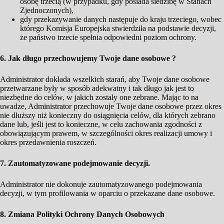
osobę trzecią (w przypadku, gdy posiada siedzibę w Stanach
Zjednoczonych),
gdy przekazywanie danych następuje do kraju trzeciego, wobec
którego Komisja Europejska stwierdziła na podstawie decyzji,
że państwo trzecie spełnia odpowiedni poziom ochrony.
6. Jak długo przechowujemy Twoje dane osobowe ?
Administrator dokłada wszelkich starań, aby Twoje dane osobowe
przetwarzane były w sposób adekwatny i tak długo jak jest to
niezbędne do celów, w jakich zostały one zebrane. Mając to na
uwadze, Administrator przechowuje Twoje dane osobowe przez okres
nie dłuższy niż konieczny do osiągnięcia celów, dla których zebrano
dane lub, jeśli jest to konieczne, w celu zachowania zgodności z
obowiązującym prawem, w szczególności okres realizacji umowy i
okres przedawnienia roszczeń.
7. Zautomatyzowane podejmowanie decyzji.
Administrator nie dokonuje zautomatyzowanego podejmowania
decyzji, w tym profilowania w oparciu o przekazane dane osobowe.
8. Zmiana Polityki Ochrony Danych Osobowych