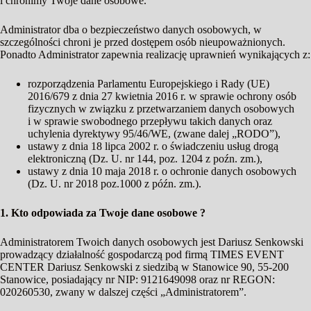
i chronimy Twoje dane osobowe.
Administrator dba o bezpieczeństwo danych osobowych, w
szczególności chroni je przed dostępem osób nieupoważnionych.
Ponadto Administrator zapewnia realizację uprawnień wynikających z:
rozporządzenia Parlamentu Europejskiego i Rady (UE)
2016/679 z dnia 27 kwietnia 2016 r. w sprawie ochrony osób
fizycznych w związku z przetwarzaniem danych osobowych
i w sprawie swobodnego przepływu takich danych oraz
uchylenia dyrektywy 95/46/WE, (zwane dalej „RODO”),
ustawy z dnia 18 lipca 2002 r. o świadczeniu usług drogą
elektroniczną (Dz. U. nr 144, poz. 1204 z poźn. zm.),
ustawy z dnia 10 maja 2018 r. o ochronie danych osobowych
(Dz. U. nr 2018 poz.1000 z późn. zm.).
1. Kto odpowiada za Twoje dane osobowe ?
Administratorem Twoich danych osobowych jest Dariusz Senkowski
prowadzący działalność gospodarczą pod firmą TIMES EVENT
CENTER Dariusz Senkowski z siedzibą w Stanowice 90, 55-200
Stanowice, posiadający nr NIP: 9121649098 oraz nr REGON:
020260530, zwany w dalszej części „Administratorem”.