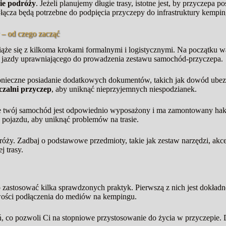
ie podróży
. Jeżeli planujemy długie trasy, istotne jest, by przyczepa 
łącza będą potrzebne do podpięcia przyczepy do infrastruktury kempi
 – od czego zacząć
ąże się z kilkoma krokami formalnymi i logistycznymi. Na początku w
 jazdy uprawniającego do prowadzenia zestawu samochód-przyczepa.
nieczne posiadanie dodatkowych dokumentów, takich jak dowód ubezp
zalni przyczep
, aby uniknąć nieprzyjemnych niespodzianek.
 że twój samochód jest odpowiednio wyposażony i ma zamontowany hak
 pojazdu, aby uniknąć problemów na trasie.
óży. Zadbaj o podstawowe przedmioty, takie jak zestaw narzędzi, akc
 trasy.
o zastosować kilka sprawdzonych praktyk. Pierwszą z nich jest dokład
liwości podłączenia do mediów na kempingu.
nień, co pozwoli Ci na stopniowe przystosowanie do życia w przyczep