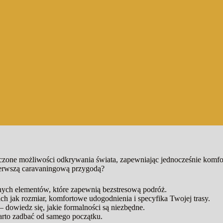
zone możliwości odkrywania świata, zapewniając jednocześnie komfo
pierwszą caravaningową przygodą?
żnych elementów, które zapewnią bezstresową podróż.
h jak rozmiar, komfortowe udogodnienia i specyfika Twojej trasy.
 dowiedz się, jakie formalności są niezbędne.
warto zadbać od samego początku.