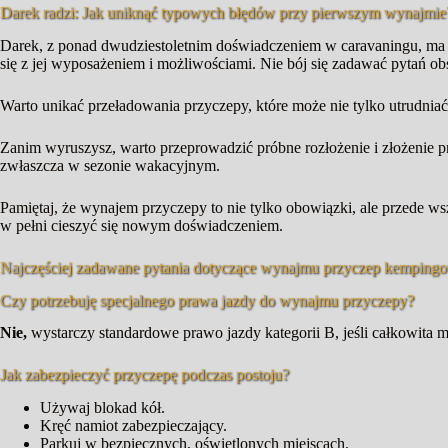
Darek radzi: Jak uniknąć typowych błędów przy pierwszym wynajmie
Darek, z ponad dwudziestoletnim doświadczeniem w caravaningu, ma 
się z jej wyposażeniem i możliwościami. Nie bój się zadawać pytań o
Warto unikać przeładowania przyczepy, które może nie tylko utrudniać
Zanim wyruszysz, warto przeprowadzić próbne rozłożenie i złożenie 
zwłaszcza w sezonie wakacyjnym.
Pamiętaj, że wynajem przyczepy to nie tylko obowiązki, ale przede 
w pełni cieszyć się nowym doświadczeniem.
Najczęściej zadawane pytania dotyczące wynajmu przyczep kemping
Czy potrzebuję specjalnego prawa jazdy do wynajmu przyczepy?
Nie,
wystarczy standardowe prawo jazdy kategorii B, jeśli całkowita m
Jak zabezpieczyć przyczepę podczas postoju?
Używaj blokad kół.
Kręć namiot zabezpieczający.
Parkuj w bezpiecznych, oświetlonych miejscach.