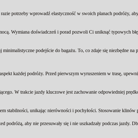
W razie potrzeby wprowadź elastyczność w swoich planach podróży, a
ocą. Wymiana doświadczeń i porad pozwoli Ci uniknąć typowych błę
uj minimalistyczne podejście do bagażu. To, co zdaje się niezbędne na p
pekt każdej podróży. Przed pierwszym wyruszeniem w trasę, upewnij 
jącego. W trakcie jazdy kluczowe jest zachowanie odpowiedniej prędko
em stabilności, unikając nierówności i pochyłości. Stosowanie klinó
podróżą, aby nie przesuwały się i nie uszkadzały podczas jazdy. Dbaj