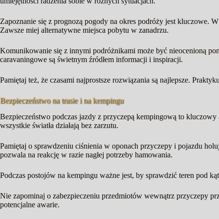
umiejętności radzenia sobie w różnych sytuacjach.
Zapoznanie się z prognozą pogody na okres podróży jest kluczowe. 
Zawsze miej alternatywne miejsca pobytu w zanadrzu.
Komunikowanie się z innymi podróżnikami może być nieocenioną pom
caravaningowe są świetnym źródłem informacji i inspiracji.
Pamiętaj też, że czasami najprostsze rozwiązania są najlepsze. Praktyk
Bezpieczeństwo na trasie i na kempingu
Bezpieczeństwo podczas jazdy z przyczepą kempingową to kluczowy as
wszystkie światła działają bez zarzutu.
Pamiętaj o sprawdzeniu ciśnienia w oponach przyczepy i pojazdu holu
pozwala na reakcję w razie nagłej potrzeby hamowania.
Podczas postojów na kempingu ważne jest, by sprawdzić teren pod kąt
Nie zapominaj o zabezpieczeniu przedmiotów wewnątrz przyczepy przed 
potencjalne awarie.