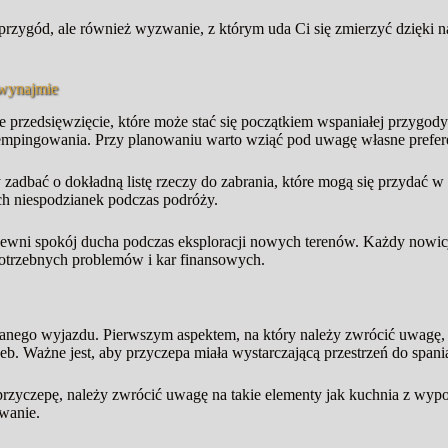
zygód, ale również wyzwanie, z którym uda Ci się zmierzyć dzięki n
 wynajmie
przedsięwzięcie, które może stać się początkiem wspaniałej przygody
 kempingowania. Przy planowaniu warto wziąć pod uwagę własne prefe
 zadbać o dokładną listę rzeczy do zabrania, które mogą się przyda
ch niespodzianek podczas podróży.
apewni spokój ducha podczas eksploracji nowych terenów. Każdy nowic
trzebnych problemów i kar finansowych.
nego wyjazdu. Pierwszym aspektem, na który należy zwrócić uwagę, 
b. Ważne jest, aby przyczepa miała wystarczającą przestrzeń do spani
 przyczepę, należy zwrócić uwagę na takie elementy jak kuchnia z wypo
wanie.