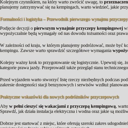
Kolejnym czynnikiem, na który warto zwrócić uwagę, to
przeznaczen
planujemy zatrzymywać się na kempingach, warto wiedzieć, jakie przy
Formalności i logistyka – Przewodnik pierwszego wynajmu przyczepy
Podjęcie decyzji o
pierwszym wynajmie przyczepy kempingowej
wi
wypożyczalnie będą wymagały od nas dowodu tożsamości oraz prawa
W zależności od kraju, w którym planujemy podróżować, może być ko
kempingu. Zawsze warto sprawdzić szczegółowe wymagania
wypożyc
Kolejny ważny krok to przygotowanie się logistycznie. Upewnij się,
kategorie prawa jazdy. Przeprowadź także przegląd stanu technicznego
Przed wyjazdem warto stworzyć listę rzeczy niezbędnych podczas podr
zakresie dostępności stacji benzynowych i serwisów wzdłuż planowanej
Praktyczne wskazówki dla nowych podróżników przyczepowych
Aby
w pełni cieszyć się wakacjami z przyczepą kempingową
, wart
Sprawdź, jak działa instalacja elektryczna i wodna oraz jakie są moż
Dobrze jest startować z miejsc, które oferują szeroki zakres udogod