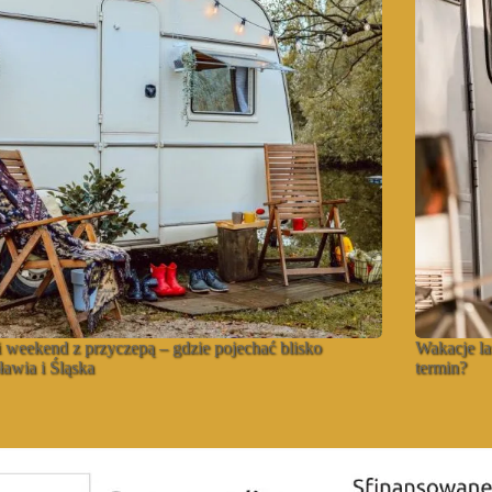
 weekend z przyczepą – gdzie pojechać blisko
Wakacje la
awia i Śląska
termin?