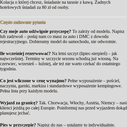
Kolacja o której chcesz, śniadanie na tarasie z kawą. Żadnych
hotelowych śniadań za 80 zł od osoby.
Często zadawane pytania
Czy moje auto udźwignie przyczepę?
To zależy od modelu. Napisz
lub zadzwoń – podaj nam co masz za auto i DMC z dowodu
rejestracyjnego. Dobieramy model do samochodu, nie odwrotnie.
Ile wcześniej rezerwować?
Na letni szczyt (lipiec-sierpień) – jak
najwcześniej. Terminy w szczycie sezonu schodzą już wiosną. Na
czerwiec, wrzesień – luźniej, ale też nie warto czekać do ostatniego
tygodnia.
Co jest wliczone w cenę wynajmu?
Pełne wyposażenie – pościel,
naczynia, garnki, markiza i standardowe wyposażenie kempingowe.
Pełna lista przy każdym modelu.
Wyjazd za granicę?
Tak. Chorwacja, Włochy, Austria, Niemcy – nasi
klienci jeżdżą po całej Europie. Poinformuj nas przed wyjazdem dokąd
planujesz jechać.
Pies w przyczepie?
Napisz do nas – ustalamy to indywidualnie.