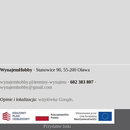
WynajemHobby
· Stanowice 90, 55-200 Oława
wynajemhobby.pl/terminy-wynajmu
·
602 383 807
·
wynajemhobby@gmail.com
Opinie i lokalizacja:
wizytówka Google
.
Przydatne linki