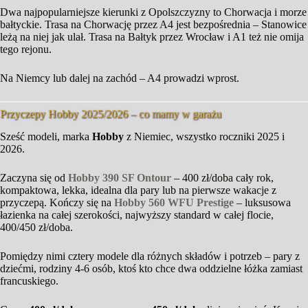
Dwa najpopularniejsze kierunki z Opolszczyzny to Chorwacja i morze
bałtyckie. Trasa na Chorwację przez A4 jest bezpośrednia – Stanowice
leżą na niej jak ulał. Trasa na Bałtyk przez Wrocław i A1 też nie omija
tego rejonu.
Na Niemcy lub dalej na zachód – A4 prowadzi wprost.
Przyczepy Hobby 2025/2026 – co mamy w garażu
Sześć modeli, marka
Hobby
z Niemiec, wszystko roczniki 2025 i
2026.
Zaczyna się od
Hobby 390 SF Ontour
– 400 zł/doba cały rok,
kompaktowa, lekka, idealna dla pary lub na pierwsze wakacje z
przyczepą. Kończy się na
Hobby 560 WFU Prestige
– luksusowa
łazienka na całej szerokości, najwyższy standard w całej flocie,
400/450 zł/doba.
Pomiędzy nimi cztery modele dla różnych składów i potrzeb – pary z
dziećmi, rodziny 4-6 osób, ktoś kto chce dwa oddzielne łóżka zamiast
francuskiego.