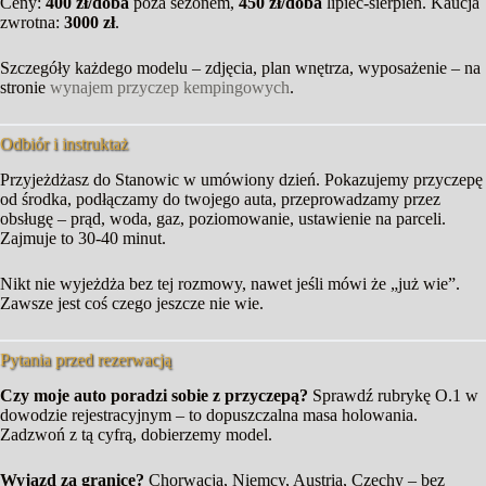
Ceny:
400 zł/doba
poza sezonem,
450 zł/doba
lipiec-sierpień. Kaucja
zwrotna:
3000 zł
.
Szczegóły każdego modelu – zdjęcia, plan wnętrza, wyposażenie – na
stronie
wynajem przyczep kempingowych
.
Odbiór i instruktaż
Przyjeżdżasz do Stanowic w umówiony dzień. Pokazujemy przyczepę
od środka, podłączamy do twojego auta, przeprowadzamy przez
obsługę – prąd, woda, gaz, poziomowanie, ustawienie na parceli.
Zajmuje to 30-40 minut.
Nikt nie wyjeżdża bez tej rozmowy, nawet jeśli mówi że „już wie”.
Zawsze jest coś czego jeszcze nie wie.
Pytania przed rezerwacją
Czy moje auto poradzi sobie z przyczepą?
Sprawdź rubrykę O.1 w
dowodzie rejestracyjnym – to dopuszczalna masa holowania.
Zadzwoń z tą cyfrą, dobierzemy model.
Wyjazd za granicę?
Chorwacja, Niemcy, Austria, Czechy – bez