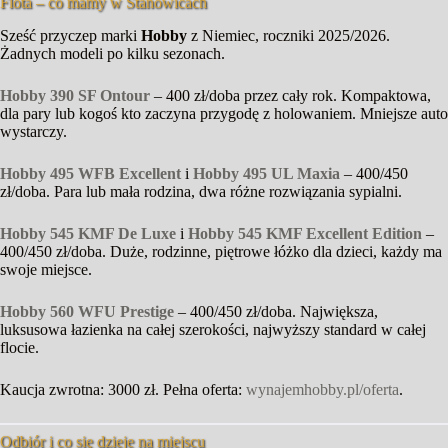
Flota – co mamy w Stanowicach
Sześć przyczep marki
Hobby
z Niemiec, roczniki 2025/2026.
Żadnych modeli po kilku sezonach.
Hobby 390 SF Ontour
– 400 zł/doba przez cały rok. Kompaktowa,
dla pary lub kogoś kto zaczyna przygodę z holowaniem. Mniejsze auto
wystarczy.
Hobby 495 WFB Excellent
i
Hobby 495 UL Maxia
– 400/450
zł/doba. Para lub mała rodzina, dwa różne rozwiązania sypialni.
Hobby 545 KMF De Luxe
i
Hobby 545 KMF Excellent Edition
–
400/450 zł/doba. Duże, rodzinne, piętrowe łóżko dla dzieci, każdy ma
swoje miejsce.
Hobby 560 WFU Prestige
– 400/450 zł/doba. Największa,
luksusowa łazienka na całej szerokości, najwyższy standard w całej
flocie.
Kaucja zwrotna: 3000 zł. Pełna oferta:
wynajemhobby.pl/oferta
.
Odbiór i co się dzieje na miejscu