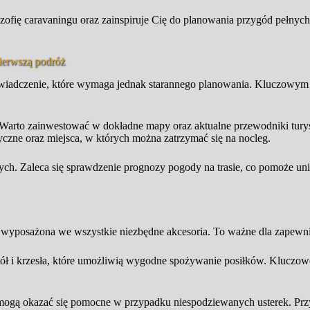
lozofię caravaningu oraz zainspiruje Cię do planowania przygód pełnyc
ierwszą podróż
iadczenie, które wymaga jednak starannego planowania. Kluczowym as
Warto zainwestować w dokładne mapy oraz aktualne przewodniki turys
tyczne oraz miejsca, w których można zatrzymać się na nocleg.
 Zaleca się sprawdzenie prognozy pogody na trasie, co pomoże unikn
t wyposażona we wszystkie niezbędne akcesoria. To ważne dla zapewn
ł i krzesła, które umożliwią wygodne spożywanie posiłków. Kluczowe j
ogą okazać się pomocne w przypadku niespodziewanych usterek. Przyda