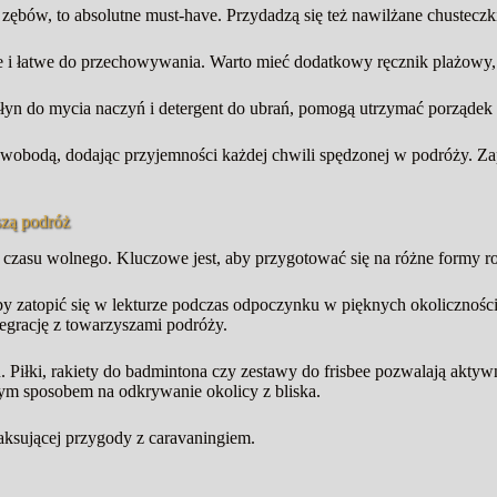
zębów, to absolutne must-have. Przydadzą się też nawilżane chusteczki
i łatwe do przechowywania. Warto mieć dodatkowy ręcznik plażowy, kt
k płyn do mycia naczyń i detergent do ubrań, pomogą utrzymać porządek
 swobodą, dodając przyjemności każdej chwili spędzonej w podróży. 
szą podróż
czasu wolnego. Kluczowe jest, aby przygotować się na różne formy ro
by zatopić się w lekturze podczas odpoczynku w pięknych okolicznoś
tegrację z towarzyszami podróży.
iłki, rakiety do badmintona czy zestawy do frisbee pozwalają aktywnie
ym sposobem na odkrywanie okolicy z bliska.
aksującej przygody z caravaningiem.