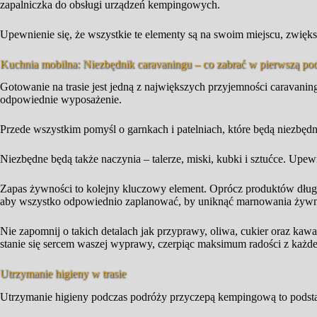
zapalniczka do obsługi urządzeń kempingowych.
Upewnienie się, że wszystkie te elementy są na swoim miejscu, zwię
Kuchnia mobilna: Niezbędnik caravaningu – co zabrać w pierwszą po
Gotowanie na trasie jest jedną z największych przyjemności caravani
odpowiednie wyposażenie.
Przede wszystkim pomyśl o garnkach i patelniach, które będą niezbęd
Niezbędne będą także naczynia – talerze, miski, kubki i sztućce. Upewni
Zapas żywności to kolejny kluczowy element. Oprócz produktów dług
aby wszystko odpowiednio zaplanować, by uniknąć marnowania żywn
Nie zapomnij o takich detalach jak przyprawy, oliwa, cukier oraz k
stanie się sercem waszej wyprawy, czerpiąc maksimum radości z każdeg
Utrzymanie higieny w trasie
Utrzymanie higieny podczas podróży przyczepą kempingową to podstaw