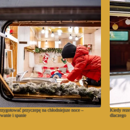
rzygotować przyczepę na chłodniejsze noce –
Kiedy reze
wanie i spanie
dlaczego