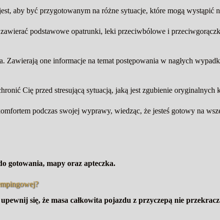
est, aby być przygotowanym na różne sytuacje, które mogą wystąpić na
awierać podstawowe opatrunki, leki przeciwbólowe i przeciwgorączkow
a. Zawierają one informacje na temat postępowania w nagłych wypadkac
ronić Cię przed stresującą sytuacją, jaką jest zgubienie oryginalnych
komfortem podczas swojej wyprawy, wiedząc, że jesteś gotowy na wsze
 do gotowania, mapy oraz apteczka.
kempingowej?
upewnij się, że masa całkowita pojazdu z przyczepą nie przekrac