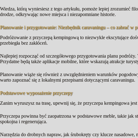
Wiedza, którą wyniesiesz z tego artykułu, pomoże lepiej zrozumieć fi
drodze, odkrywając nowe miejsca i niezapomniane historie.
Planowanie i przygotowanie: Niezbędnik caravaningu – co zabrać w p
Podróżowanie z przyczepą kempingową to niezwykle ekscytujące dośw
przebiegła bez zakłóceń.
Najlepiej rozpocząć od szczegółowego przygotowania planu podróży. 
Przydatne będą także aplikacje mobilne, które wskazują atrakcje turys
Planowanie wiąże się również z uwzględnieniem warunków pogodowych.
warto zapoznać się z lokalnymi przepisami dotyczącymi caravaningu.
Podstawowe wyposażenie przyczepy
Zanim wyruszysz na trasę, upewnij się, że przyczepa kempingowa jes
Przyczepa powinna być zaopatrzona w podstawowe meble, takie jak stó
spokojna i regenerująca.
Narzędzia do drobnych napraw, jak śrubokręty czy klucze nasadowe, m