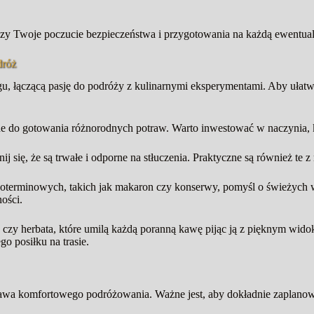
kszy Twoje poczucie bezpieczeństwa i przygotowania na każdą ewentua
dróż
ngu, łączącą pasję do podróży z kulinarnymi eksperymentami. Aby ułat
ne do gotowania różnorodnych potraw. Warto inwestować w naczynia, k
j się, że są trwałe i odporne na stłuczenia. Praktyczne są również te z
oterminowych, takich jak makaron czy konserwy, pomyśl o świeżych 
ości.
awa czy herbata, które umilą każdą poranną kawę pijąc ją z pięknym 
o posiłku na trasie.
a komfortowego podróżowania. Ważne jest, aby dokładnie zaplanować, 