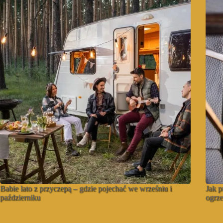
Babie lato z przyczepą – gdzie pojechać we wrześniu i
Jak p
październiku
ogrze