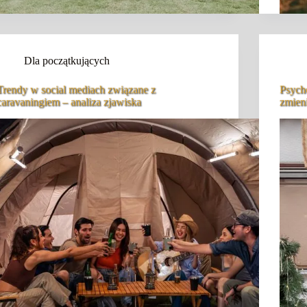
Dla początkujących
Trendy w social mediach związane z
Psych
caravaningiem – analiza zjawiska
zmieni