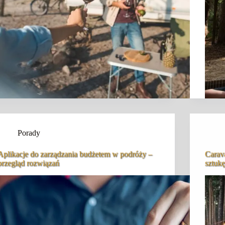
Porady
Aplikacje do zarządzania budżetem w podróży –
Carava
przegląd rozwiązań
sztukę