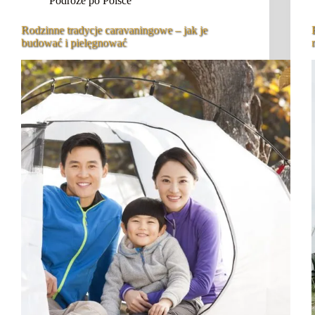
Podróże po Polsce
Rodzinne tradycje caravaningowe – jak je
budować i pielęgnować