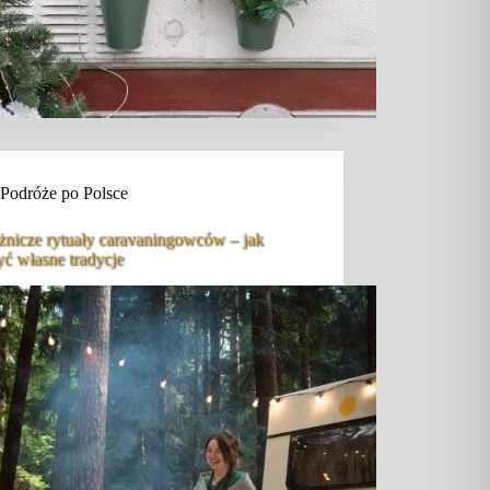
Podróże po Polsce
żnicze rytuały caravaningowców – jak
yć własne tradycje