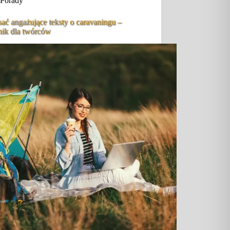
Porady
sać angażujące teksty o caravaningu –
nik dla twórców