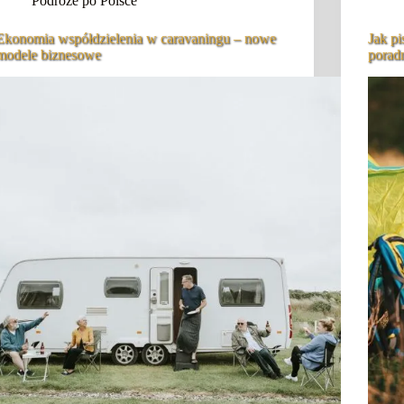
Podróże po Polsce
Ekonomia współdzielenia w caravaningu – nowe
Jak pi
modele biznesowe
porad