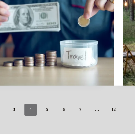
3
4
5
6
7
…
12