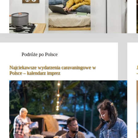
Podróże po Polsce
Najciekawsze wydarzenia caravaningowe w
Polsce – kalendarz imprez