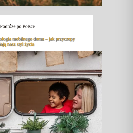
Podróże po Polsce
ologia mobilnego domu – jak przyczepy
ają nasz styl życia