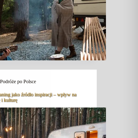
Podróże po Polsce
ning jako źródło inspiracji – wpływ na
 i kulturę